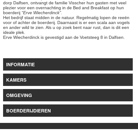
dorp Dalfsen, ontvangt de familie Visscher hun gasten met veel
plezier voor een overnachting in de Bed and Breakfast op hun
boerderij
“Erve Wiecherdinck”
.
Het bedrijf staat midden in de natuur. Regelmatig lopen de reeën
voor of achter de boerderij. Daarnaast is er een scala aan vogels
en ander wild te zien. Als u op zoek bent naar rust, dan is dit een
ideale plek.
Erve Wiecherdinck is gevestigd aan de Voetsteeg 8 in Dalfsen.
INFORMATIE
KAMERS
OMGEVING
BOERDERIJDIEREN
copyright ervewiecherdinck.nl | info@ervewiecherdinck.nl